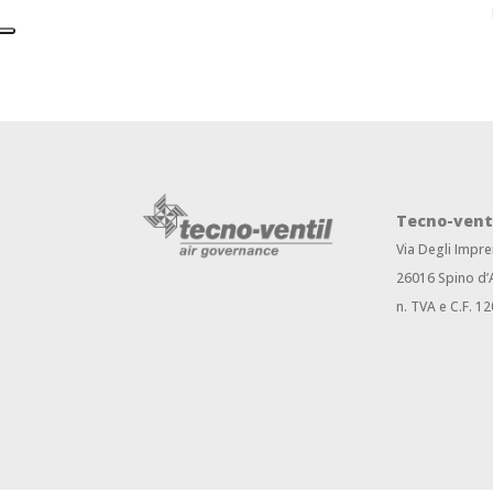
Tecno-vent
Via Degli Impre
26016 Spino d’
n. TVA e C.F. 