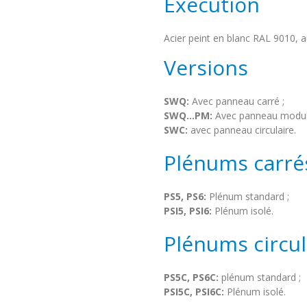
Exécution
Acier peint en blanc RAL 9010, 
Versions
SWQ:
Avec panneau carré ;
SWQ...PM:
Avec panneau modula
SWC:
avec panneau circulaire.
Plénums carré
PS5, PS6:
Plénum standard ;
PSI5, PSI6:
Plénum isolé.
Plénums circul
PS5C, PS6C:
plénum standard ;
PSI5C, PSI6C:
Plénum isolé.