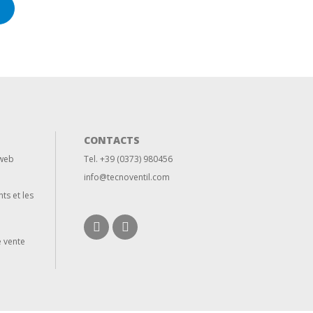
CONTACTS
 web
Tel. +39 (0373) 980456
info@tecnoventil.com
nts et les
e vente