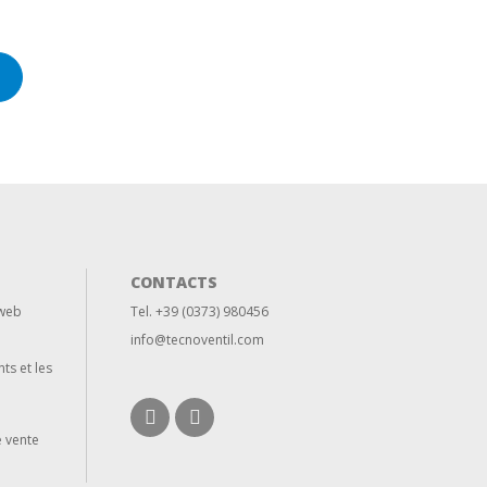
CONTACTS
 web
Tel. +39 (0373) 980456
info@tecnoventil.com
nts et les
e vente