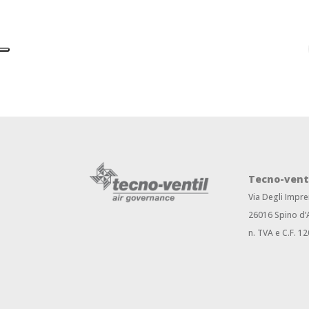
Tecno-vent
Via Degli Impre
26016 Spino d’
n. TVA e C.F. 