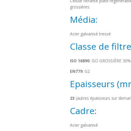
Cellule filtrante plate régénérab
grossières
Média:
Acier galvanisé tressé
Classe de filtre
ISO 16890
: ISO GROSSIÈRE 30%
EN779
: G2
Epaisseurs (m
23
(autres épaisseurs sur dema
Cadre:
Acier galvanisé